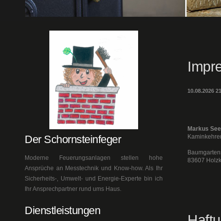
Impr
10.08.2026 2
Markus Se
Der Schornsteinfeger
Kaminkehrer
Baumgartens
Moderne Feuerungsanlagen stellen hohe
83607 Holzk
Ansprüche an Messtechnik und Know-how. Als Ihr
Sicherheits-, Umwelt- und Energie-Experte bin ich
Ihr Ansprechpartner rund ums Haus.
Dienstleistungen
Haft