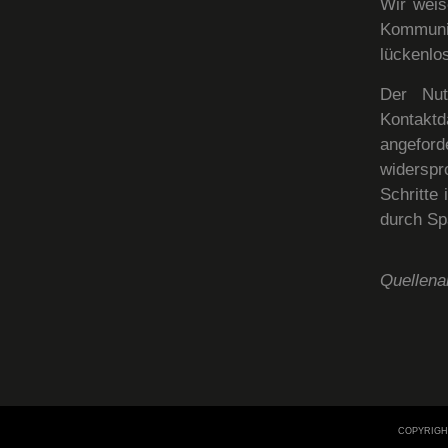
Wir weis
Kommuni
lückenlos
Der Nut
Kontakt
angeford
widerspro
Schritte
durch Sp
Quellen
COPYRIGHT