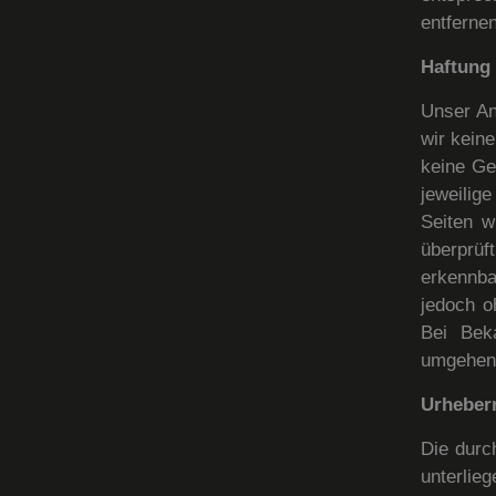
entfernen
Haftung 
Unser An
wir kein
keine Ge
jeweilig
Seiten w
überprüf
erkennba
jedoch o
Bei Bek
umgehend
Urheber
Die durc
unterlie