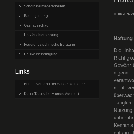
Schornsteinfegerarbeiten
10.08.2026 2
Baubegleitung
Gashausschau
Holzfeuchtemessung
Haftung 
Feuerungstechnische Beratung
Die Inha
Heizkesselreinigung
Richtigke
Gewähr ü
Links
eigene 
verantwo
Bundesverband der Schornsteinfeger
nicht ve
Dena (Deutsche Energie Agentur)
überwach
Tätigkei
Nutzung 
unberühr
Kenntnis
entspre