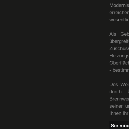
Moderni
erreich
wesentli
Als Geb
übergrei
Zuschü
Heizung
Oberfläc
- bestim
Des Weit
durch Ü
Brennwe
seiner u
Ihnen Ih
Sie möc