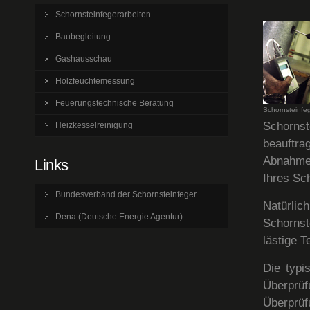
Schornsteinfegerarbeiten
Baubegleitung
Gashausschau
Holzfeuchtemessung
Feuerungstechnische Beratung
Schornsteinfeg
Schorns
Heizkesselreinigung
beauftr
Abnahme 
Links
Ihres Sc
Bundesverband der Schornsteinfeger
Natürli
Dena (Deutsche Energie Agentur)
Schornst
lästige 
Die typi
Überprü
Überprü