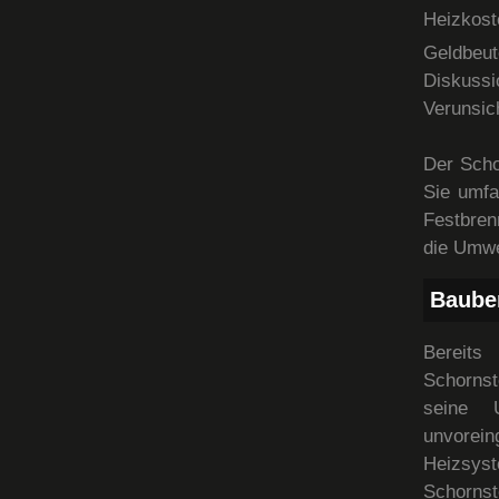
Heizkos
Geldbeut
Diskuss
Verunsic
Der Scho
Sie umfa
Festbren
die Umwe
Baube
Bereits
Schornst
seine 
unvorei
Heizsys
Schornst