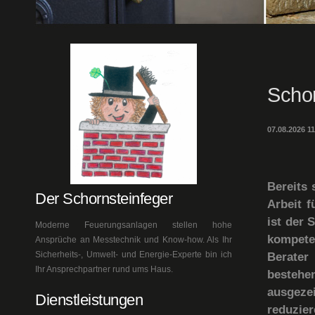
Schor
07.08.2026 1
Bereits 
Der Schornsteinfeger
Arbeit f
ist der 
Moderne Feuerungsanlagen stellen hohe
kompete
Ansprüche an Messtechnik und Know-how. Als Ihr
Sicherheits-, Umwelt- und Energie-Experte bin ich
Berater
Ihr Ansprechpartner rund ums Haus.
bestehen
ausgeze
Dienstleistungen
reduzie