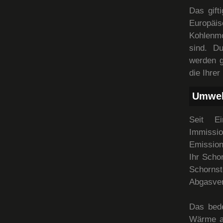
Das gift
Europäi
Kohlenmo
sind. D
werden g
die Ihrer
Umwel
Seit E
Immissio
Emission
Ihr Scho
Schornst
Abgasver
Das bed
Wärme a