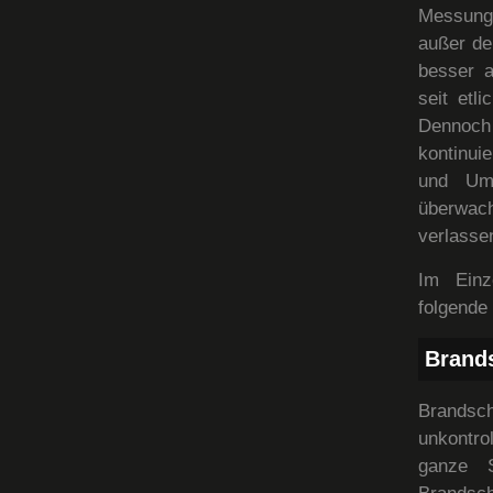
Messung
außer de
besser a
seit etl
Dennoch
kontinui
und Umw
überwacht
verlasse
Im Einz
folgende
Brand
Brandsc
unkontro
ganze S